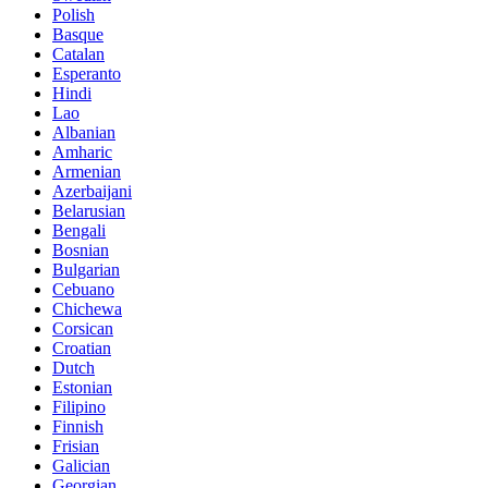
Polish
Basque
Catalan
Esperanto
Hindi
Lao
Albanian
Amharic
Armenian
Azerbaijani
Belarusian
Bengali
Bosnian
Bulgarian
Cebuano
Chichewa
Corsican
Croatian
Dutch
Estonian
Filipino
Finnish
Frisian
Galician
Georgian