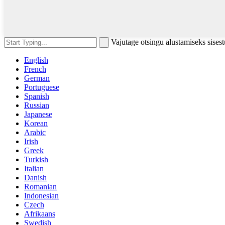
Vajutage otsingu alustamiseks sises
English
French
German
Portuguese
Spanish
Russian
Japanese
Korean
Arabic
Irish
Greek
Turkish
Italian
Danish
Romanian
Indonesian
Czech
Afrikaans
Swedish