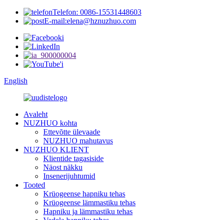
Telefon: 0086-15531448603
E-mail:elena@hznuzhuo.com
English
Avaleht
NUZHUO kohta
Ettevõtte ülevaade
NUZHUO mahutavus
NUZHUO KLIENT
Klientide tagasiside
Näost näkku
Insenerijuhtumid
Tooted
Krüogeense hapniku tehas
Krüogeense lämmastiku tehas
Hapniku ja lämmastiku tehas