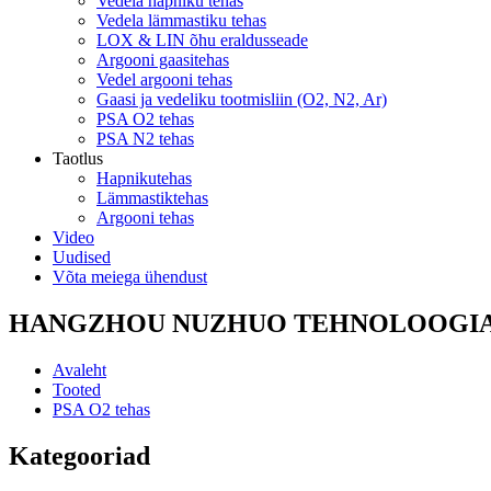
Vedela hapniku tehas
Vedela lämmastiku tehas
LOX & LIN õhu eraldusseade
Argooni gaasitehas
Vedel argooni tehas
Gaasi ja vedeliku tootmisliin (O2, N2, Ar)
PSA O2 tehas
PSA N2 tehas
Taotlus
Hapnikutehas
Lämmastiktehas
Argooni tehas
Video
Uudised
Võta meiega ühendust
HANGZHOU NUZHUO TEHNOLOOGIA
Avaleht
Tooted
PSA O2 tehas
Kategooriad