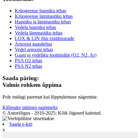
Krüogeense hapniku tehas
Krüogeense lämmastiku tehas
Hapniku ja lämmastiku tehas
Vedela hapniku tehas
Vedela lämmastiku tehas
LOX & LIN õhu eraldusseade
Argooni gaasitehas
Vedel argooni tehas
Gaasi ja vedeliku tootmisliin (O2, N2, Ar)
PSA O2 tehas
PSA N2 tehas
Saada päring:
Valmis rohkem õppima
Pole midagi paremat kui lõpptulemuse nägemine.
Klõpsake päringu saamiseks
© Autoriõigus - 2010-2025: Kõik õigused kaitstud.
Saada e-kiri
x