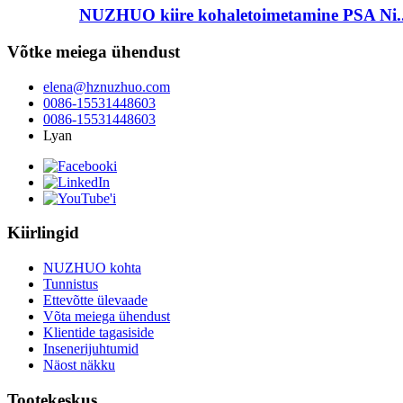
NUZHUO kiire kohaletoimetamine PSA Ni..
Võtke meiega ühendust
elena@hznuzhuo.com
0086-15531448603
0086-15531448603
Lyan
Kiirlingid
NUZHUO kohta
Tunnistus
Ettevõtte ülevaade
Võta meiega ühendust
Klientide tagasiside
Insenerijuhtumid
Näost näkku
Tootekeskus