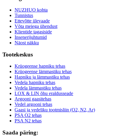
NUZHUO kohta
Tunnistus
Ettevõtte ülevaade
Võta meiega ühendust
Klientide tagasiside
Insenerijuhtumid
Näost näkku
Tootekeskus
Krüogeense hapniku tehas
Krüogeense lämmastiku tehas
Hapniku ja lämmastiku tehas
Vedela hapniku tehas
Vedela lämmastiku tehas
LOX & LIN õhu eraldusseade
Argooni gaasitehas
Vedel argooni tehas
Gaasi ja vedeliku tootmisliin (O2, N2, Ar)
PSA O2 tehas
PSA N2 tehas
Saada päring: