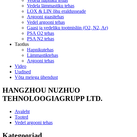
Vedela hapniku tehas
Vedela lämmastiku tehas
LOX & LIN õhu eraldusseade
Argooni gaasitehas
Vedel argooni tehas
Gaasi ja vedeliku tootmisliin (O2, N2, Ar)
PSA O2 tehas
PSA N2 tehas
Taotlus
Hapnikutehas
Lämmastiktehas
Argooni tehas
Video
Uudised
Võta meiega ühendust
HANGZHOU NUZHUO
TEHNOLOOGIAGRUPP LTD.
Avaleht
Tooted
Vedel argooni tehas
Kategooriad