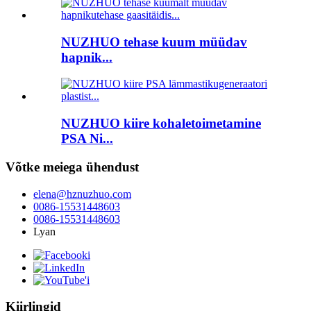
NUZHUO tehase kuum müüdav
hapnik...
NUZHUO kiire kohaletoimetamine
PSA Ni...
Võtke meiega ühendust
elena@hznuzhuo.com
0086-15531448603
0086-15531448603
Lyan
Kiirlingid