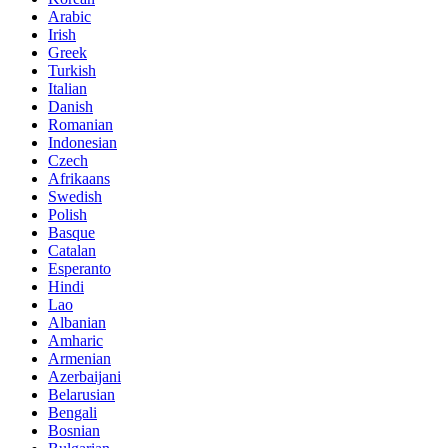
Arabic
Irish
Greek
Turkish
Italian
Danish
Romanian
Indonesian
Czech
Afrikaans
Swedish
Polish
Basque
Catalan
Esperanto
Hindi
Lao
Albanian
Amharic
Armenian
Azerbaijani
Belarusian
Bengali
Bosnian