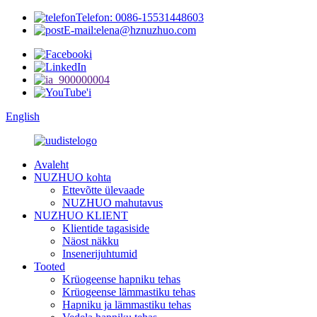
Telefon: 0086-15531448603
E-mail:elena@hznuzhuo.com
English
Avaleht
NUZHUO kohta
Ettevõtte ülevaade
NUZHUO mahutavus
NUZHUO KLIENT
Klientide tagasiside
Näost näkku
Insenerijuhtumid
Tooted
Krüogeense hapniku tehas
Krüogeense lämmastiku tehas
Hapniku ja lämmastiku tehas