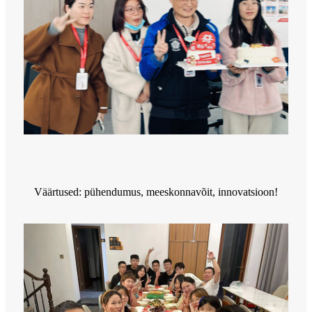
Väärtused: pühendumus, meeskonnavõit, innovatsioon!