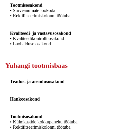
Tootmisosakond
• Surveanumate töökoda
• Rektifitseerimiskolonni töötuba
Kvaliteedi- ja vastavusosakond
• Kvaliteedikontrolli osakond
• Laohalduse osakond
Yuhangi tootmisbaas
Teadus- ja arendusosakond
Hankeosakond
Tootmisosakond
• Külmkastide kokkupaneku töötuba
• Rektifitseerimiskolonni töötuba