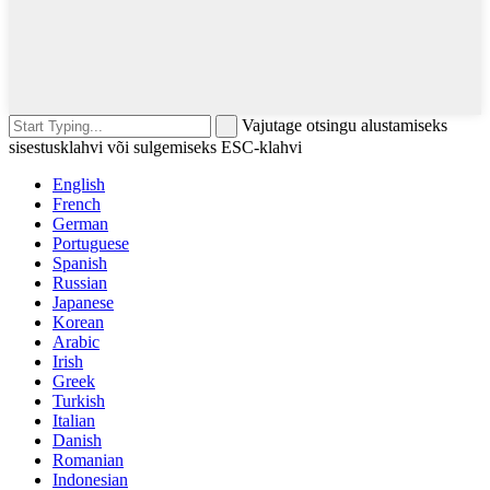
Vajutage otsingu alustamiseks
sisestusklahvi või sulgemiseks ESC-klahvi
English
French
German
Portuguese
Spanish
Russian
Japanese
Korean
Arabic
Irish
Greek
Turkish
Italian
Danish
Romanian
Indonesian