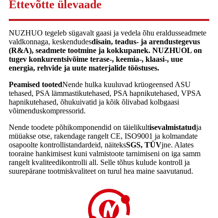
Ettevõtte ülevaade
NUZHUO tegeleb sügavalt gaasi ja vedela õhu eraldusseadmete
valdkonnaga, keskendudes
disain, teadus- ja arendustegevus
(R&A), seadmete tootmine ja kokkupanek. NUZHUOL on
tugev konkurentsivõime terase-, keemia-, klaasi-, uue
energia, rehvide ja uute materjalide tööstuses.
Peamised tooted
Nende hulka kuuluvad krüogeensed ASU
tehased, PSA lämmastikutehased, PSA hapnikutehased, VPSA
hapnikutehased, õhukuivatid ja kõik õlivabad kolbgaasi
võimenduskompressorid.
Nende toodete põhikomponendid on täielikult
isevalmistatud
ja
müüakse otse, rakendage rangelt CE, ISO9001 ja kolmandate
osapoolte kontrollistandardeid, näiteks
SGS, TÜV
jne. Alates
tooraine hankimisest kuni valmistoote tarnimiseni on iga samm
rangelt kvaliteedikontrolli all. Selle tõhus kulude kontroll ja
suurepärane tootmiskvaliteet on turul hea maine saavutanud.