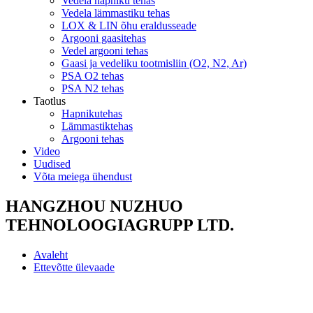
Vedela hapniku tehas
Vedela lämmastiku tehas
LOX & LIN õhu eraldusseade
Argooni gaasitehas
Vedel argooni tehas
Gaasi ja vedeliku tootmisliin (O2, N2, Ar)
PSA O2 tehas
PSA N2 tehas
Taotlus
Hapnikutehas
Lämmastiktehas
Argooni tehas
Video
Uudised
Võta meiega ühendust
HANGZHOU NUZHUO
TEHNOLOOGIAGRUPP LTD.
Avaleht
Ettevõtte ülevaade