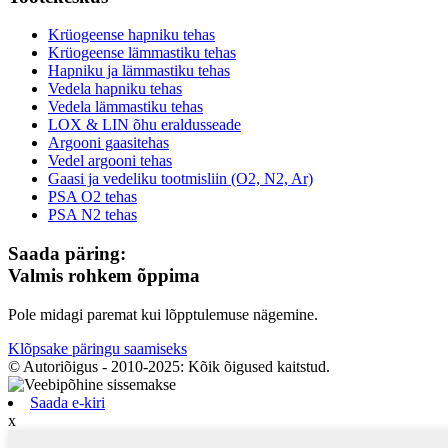
Krüogeense hapniku tehas
Krüogeense lämmastiku tehas
Hapniku ja lämmastiku tehas
Vedela hapniku tehas
Vedela lämmastiku tehas
LOX & LIN õhu eraldusseade
Argooni gaasitehas
Vedel argooni tehas
Gaasi ja vedeliku tootmisliin (O2, N2, Ar)
PSA O2 tehas
PSA N2 tehas
Saada päring:
Valmis rohkem õppima
Pole midagi paremat kui lõpptulemuse nägemine.
Klõpsake päringu saamiseks
© Autoriõigus - 2010-2025: Kõik õigused kaitstud.
Saada e-kiri
x