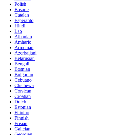
Polish
Basque
Catalan
Esperanto
Hindi
Lao
Albanian
Amharic
Armenian
Azerbaijani
Belarusian
Bengali
Bosnian
Bulgarian
Cebuano
Chichewa
Corsican
Croatian
Dutch
Estonian
Filipino
Finnish
Frisian
Galician
Georgian