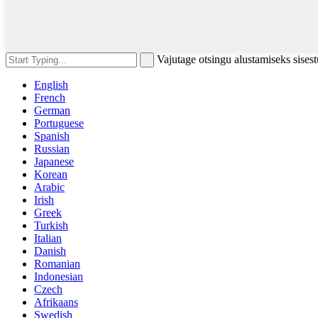
Vajutage otsingu alustamiseks sises
English
French
German
Portuguese
Spanish
Russian
Japanese
Korean
Arabic
Irish
Greek
Turkish
Italian
Danish
Romanian
Indonesian
Czech
Afrikaans
Swedish