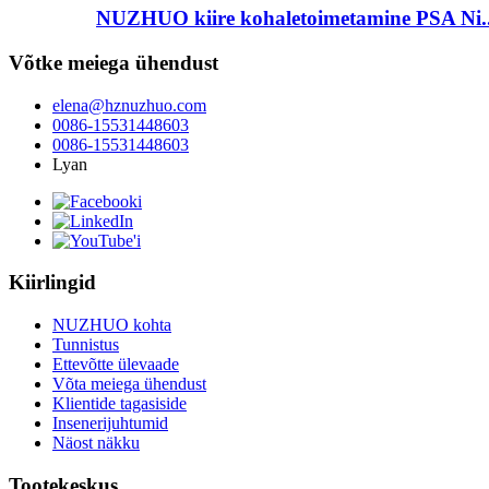
NUZHUO kiire kohaletoimetamine PSA Ni..
Võtke meiega ühendust
elena@hznuzhuo.com
0086-15531448603
0086-15531448603
Lyan
Kiirlingid
NUZHUO kohta
Tunnistus
Ettevõtte ülevaade
Võta meiega ühendust
Klientide tagasiside
Insenerijuhtumid
Näost näkku
Tootekeskus