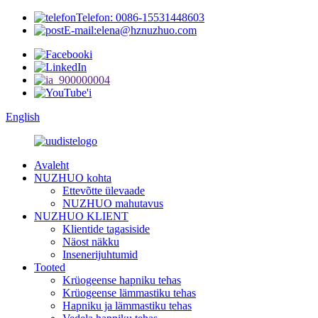
Telefon: 0086-15531448603
E-mail:elena@hznuzhuo.com
English
Avaleht
NUZHUO kohta
Ettevõtte ülevaade
NUZHUO mahutavus
NUZHUO KLIENT
Klientide tagasiside
Näost näkku
Insenerijuhtumid
Tooted
Krüogeense hapniku tehas
Krüogeense lämmastiku tehas
Hapniku ja lämmastiku tehas