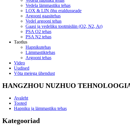
Vedela hapniku tehas
Vedela lämmastiku tehas
LOX & LIN õhu eraldusseade
Argooni gaasitehas
Vedel argooni tehas
Gaasi ja vedeliku tootmisliin (O2, N2, Ar)
PSA O2 tehas
PSA N2 tehas
Taotlus
Hapnikutehas
Lämmastiktehas
Argooni tehas
Video
Uudised
Võta meiega ühendust
HANGZHOU NUZHUO TEHNOLOOGIA
Avaleht
Tooted
Hapniku ja lämmastiku tehas
Kategooriad