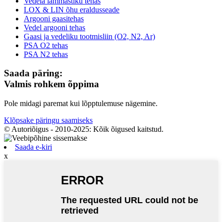
Vedela lämmastiku tehas
LOX & LIN õhu eraldusseade
Argooni gaasitehas
Vedel argooni tehas
Gaasi ja vedeliku tootmisliin (O2, N2, Ar)
PSA O2 tehas
PSA N2 tehas
Saada päring:
Valmis rohkem õppima
Pole midagi paremat kui lõpptulemuse nägemine.
Klõpsake päringu saamiseks
© Autoriõigus - 2010-2025: Kõik õigused kaitstud.
Saada e-kiri
x