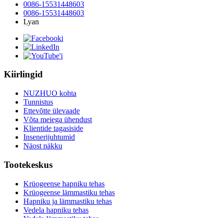
0086-15531448603
0086-15531448603
Lyan
Kiirlingid
NUZHUO kohta
Tunnistus
Ettevõtte ülevaade
Võta meiega ühendust
Klientide tagasiside
Insenerijuhtumid
Näost näkku
Tootekeskus
Krüogeense hapniku tehas
Krüogeense lämmastiku tehas
Hapniku ja lämmastiku tehas
Vedela hapniku tehas