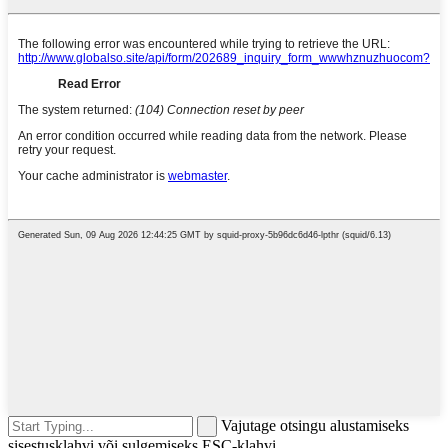
Vajutage otsingu alustamiseks
sisestusklahvi või sulgemiseks ESC-klahvi