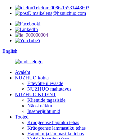
Telefon: 0086-15531448603
E-mail:elena@hznuzhuo.com
English
Avaleht
NUZHUO kohta
Ettevõtte ülevaade
NUZHUO mahutavus
NUZHUO KLIENT
Klientide tagasiside
Näost näkku
Insenerijuhtumid
Tooted
Krüogeense hapniku tehas
Krüogeense lämmastiku tehas
Hapniku ja lämmastiku tehas