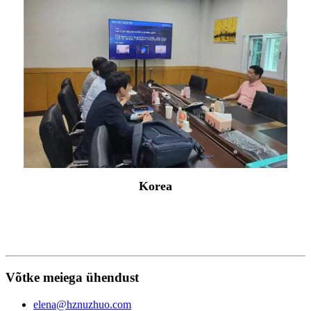
Korea
Võtke meiega ühendust
elena@hznuzhuo.com