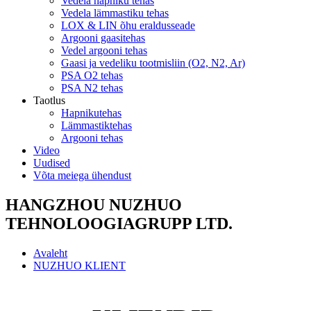
Vedela hapniku tehas
Vedela lämmastiku tehas
LOX & LIN õhu eraldusseade
Argooni gaasitehas
Vedel argooni tehas
Gaasi ja vedeliku tootmisliin (O2, N2, Ar)
PSA O2 tehas
PSA N2 tehas
Taotlus
Hapnikutehas
Lämmastiktehas
Argooni tehas
Video
Uudised
Võta meiega ühendust
HANGZHOU NUZHUO
TEHNOLOOGIAGRUPP LTD.
Avaleht
NUZHUO KLIENT